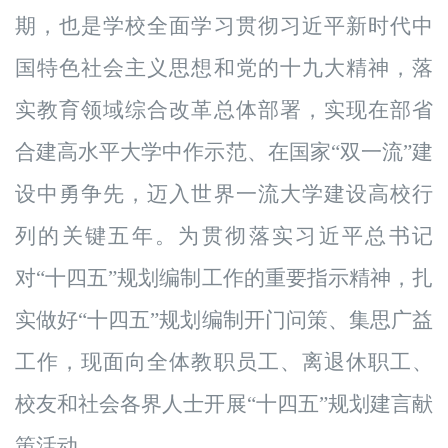
期，也是学校全面学习贯彻习近平新时代中
国特色社会主义思想和党的十九大精神，落
实教育领域综合改革总体部署，实现
在部省
合建高水平大学中作示范、在国家“双一流
”建
设中勇争先，迈入世界一流大学建设高校行
列的关键五年
。
为
贯彻落
实
习近
平
总书记
对“十四五”规划编制工作
的重要指示
精神
，
扎
实做好“十四五”规划编制开门问策、集
思广益
工作，现面向全体教职员工、离退休职工
、
校友
和社会各界
人士
开展“十四五”规划建言
献
策
活动。