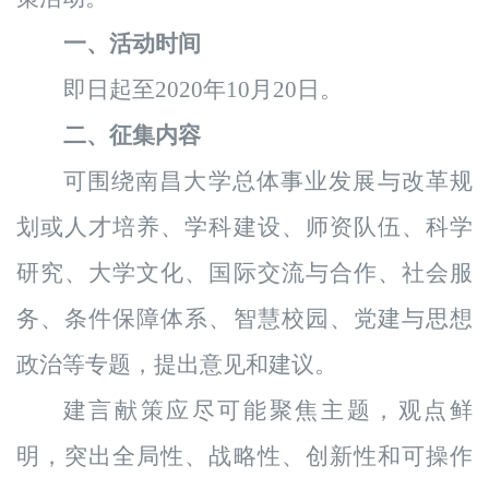
一、活动时间
即日起至
2020年10月
20
日
。
二、征集内容
可
围绕南昌大学
总体事业发展与改革规
划
或人才
培养
、
学科建设、
师资队伍
、
科学
研究、
大学
文化、
国际交流
与
合作、
社会服
务、条件
保障体系
、
智慧校园、
党建与思想
政治
等专题，提出
意见
和
建议
。
建言献策应尽可能聚焦主题，观点鲜
明，突出全局性、战略性、创新性和可操作