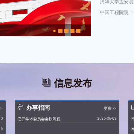
清华大学孟安明院
中国工程院院士干
树立和践行正确政
信息发布
办事指南
>
更多>>
10
2026-06-03
召开学术委员会会议流程
16